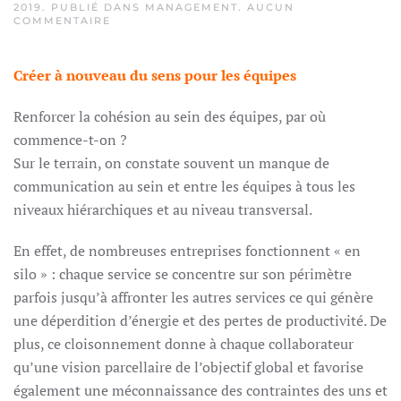
2019
. PUBLIÉ DANS
MANAGEMENT
.
AUCUN
SUR
COMMENTAIRE
COMMENT
RENFORCER
LA
Créer à nouveau du sens pour les équipes
COHÉSION
D’ÉQUIPE
EN
Renforcer la cohésion au sein des équipes, par où
PERMETTANT
À
commence-t-on ?
CHACUN
D’EXPRIMER
Sur le terrain, on constate souvent un manque de
SES
BESOINS
communication au sein et entre les équipes à tous les
ET
niveaux hiérarchiques et au niveau transversal.
ATTENTES
?
En effet, de nombreuses entreprises fonctionnent « en
silo » : chaque service se concentre sur son périmètre
parfois jusqu’à affronter les autres services ce qui génère
une déperdition d’énergie et des pertes de productivité. De
plus, ce cloisonnement donne à chaque collaborateur
qu’une vision parcellaire de l’objectif global et favorise
également une méconnaissance des contraintes des uns et