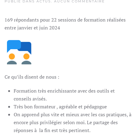
SUR
PUBLIÉ DANS
ACTUS
.
AUCUN COMMENTAIRE
9,1
/
10
169 répondants pour 22 sessions de formation réalisées
:
C’EST
entre janvier et juin 2024
LA
NOTE
MOYENNE
DE
RECOMMANDA
DE
NOS
STAGIAIRES
!
Ce qu’ils disent de nous :
Formation très enrichissante avec des outils et
conseils avisés.
Très bon formateur , agréable et pédagogue
On apprend plus vite et mieux avec les cas pratiques, à
encore plus privilégier selon moi. Le partage des
réponses à la fin est très pertinent.