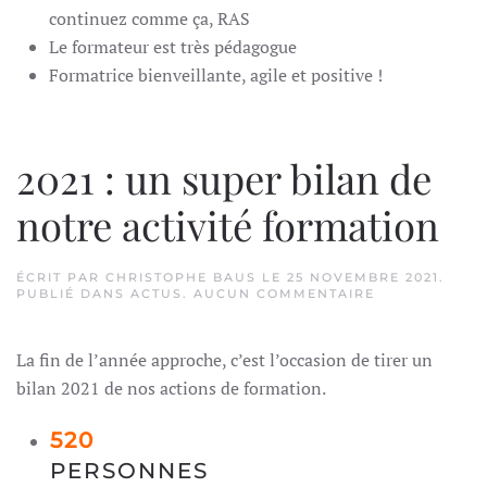
continuez comme ça, RAS
Le formateur est très pédagogue
Formatrice bienveillante, agile et positive !
2021 : un super bilan de
notre activité formation
ÉCRIT PAR
CHRISTOPHE BAUS
LE
25 NOVEMBRE 2021
.
SUR
PUBLIÉ DANS
ACTUS
.
AUCUN COMMENTAIRE
2021
:
UN
La fin de l’année approche, c’est l’occasion de tirer un
SUPER
BILAN
bilan 2021 de nos actions de formation.
DE
NOTRE
ACTIVITÉ
520
FORMATION
PERSONNES